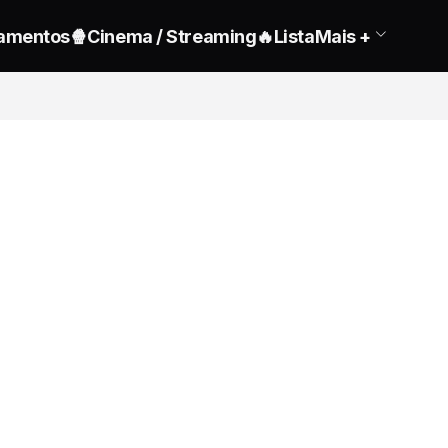
amentos
🍿Cinema / Streaming
🔥Lista
Mais +
CA