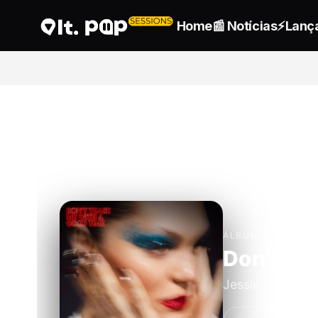
Home
📰 Notícias
⚡Lanç
ÁLBUM
CARRAN
Urias