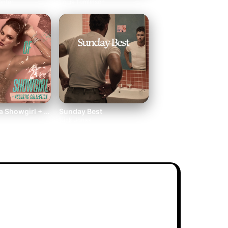
enter
Louis Tomlinson
The Life of a Showgirl + Acoustic Collection
Sunday Best
Nick Jonas