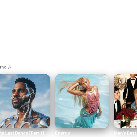
rno 🎶
he Last Dance [Part 1]
Energy
Man’s Best