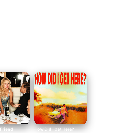
Ver mais
 Friend
How Did I Get Here?