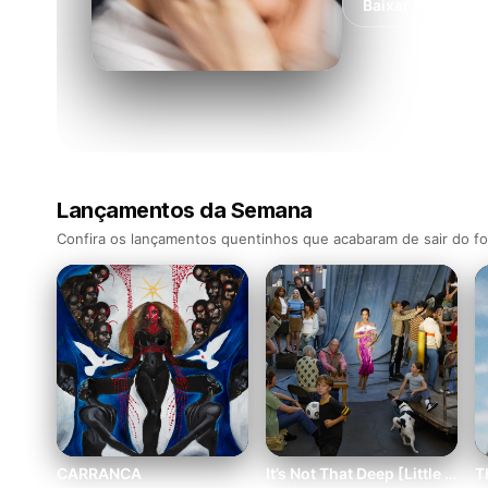
Baixar agora
Lançamentos da Semana
Confira os lançamentos quentinhos que acabaram de sair do fo
CARRANCA
It’s Not That Deep [Little Bit Extra Version]
T