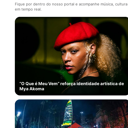
Fique por dentro do nosso portal e acompanhe música, cultur
em tempo real.
“O Que é Meu Vem” reforça identidade artística de
Mya Akoma