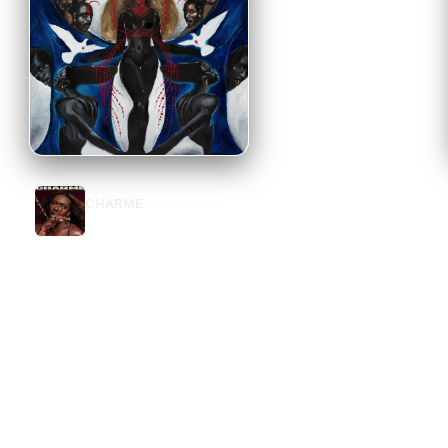
RELEASE
CARRANCA
CHARME
Urias
Liniker
VER TUDO →