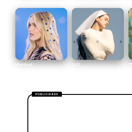
Urias
Demi Lovato
J
stardust
LUX
T
Freya Skye
ROSALÍA
Ta
PUBLICIDADE