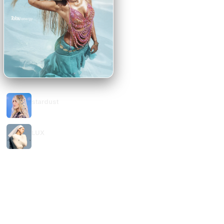
RELEASE
Energy
stardust
TOLOU
Freya Skye
LUX
ROSALÍA
VER TUDO →