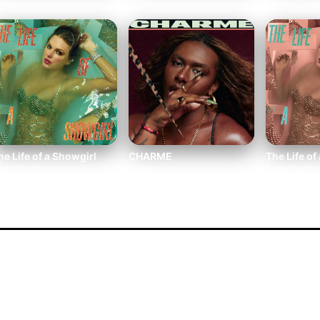
ason Derulo
TOLOU
Sabrina Carp
he Life of a Showgirl
CHARME
ylor Swift
Liniker
Taylor Swift