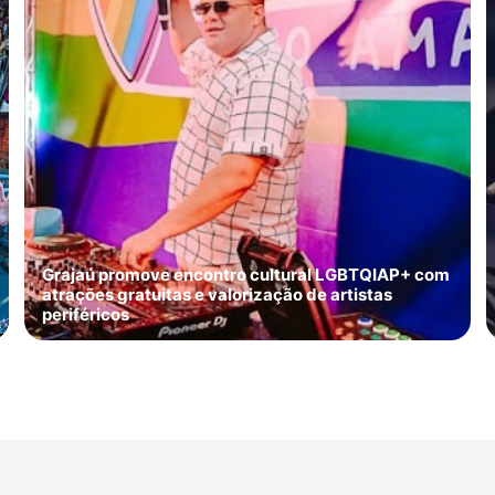
Grajaú promove encontro cultural LGBTQIAP+ com
atrações gratuitas e valorização de artistas
periféricos