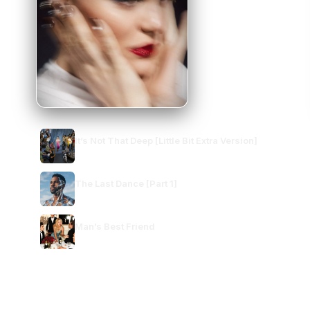
RELEASE
Don't Tease Me With A
It’s Not That Deep [Little Bit Extra Version]
Good Time
Demi Lovato
Jessie J
The Last Dance [Part 1]
Jason Derulo
Man’s Best Friend
Sabrina Carpenter
VER TUDO →