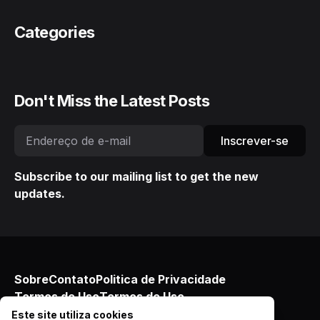
Categories
Don't Miss the Latest Posts
Inscrever-se
Subscribe to our mailing list to get the new
updates.
Sobre
Contato
Politica de Privacidade
Termos de Uso
Termos de Uso
© 2025 AltPop. Todos os direitos reservados.
Este site utiliza cookies